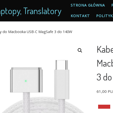
STRONA GŁÓWNA
ptopy, Translatory
KONTAKT
POLITYK
ący do Macbooka USB-C MagSafe 3 do 140W
Kabe
Mac
3 do
61,00
PL