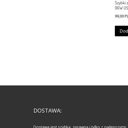
Szybki 
96W US
99,00
P
Dod
DOSTAWA:
Dostawa jest szybka, sprawna i tylko z najlepszymi: