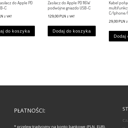
zasilacz do Apple PD
Zasilacz do Apple PD 116W
Kabel połą
B-C
podwójne gniazdo USB-C
multifunkcy
C/Iphone/
LN
129,00
PLN
z VAT
z VAT
29,00
PLN
z
aj do koszyka
Dodaj do koszyka
Dodaj 
S
PŁATNOŚCI:
Cz
* przelew tradycyjny na konto bankowe (PLN, EUR),