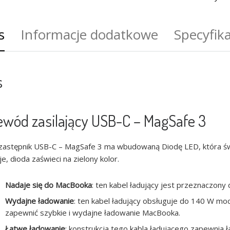
s
Informacje dodatkowe
Specyfika
s
ewód zasilający USB-C – MagSafe 3
zastępnik USB-C – MagSafe 3 ma wbudowaną Diodę LED, która św
je, dioda zaświeci na zielony kolor.
Nadaje się do MacBooka
: ten kabel ładujący jest przeznaczony 
Wydajne ładowanie
: ten kabel ładujący obsługuje do 140 W mo
zapewnić szybkie i wydajne ładowanie MacBooka.
Łatwe ładowanie
: konstrukcja tego kabla ładującego zapewnia