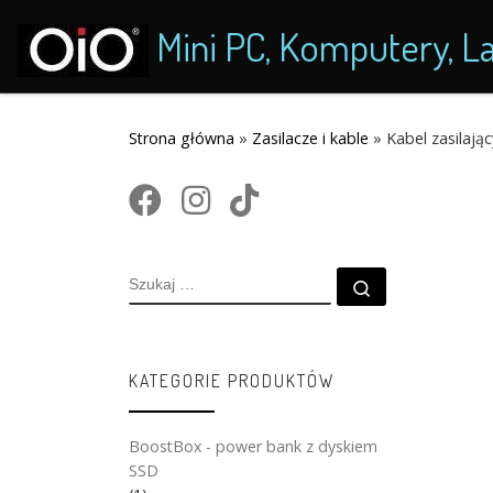
Przejdź do treści
Mini PC, Komputery, La
Strona główna
»
Zasilacze i kable
»
Kabel zasilaj
SZUKAJ
Szukaj …
KATEGORIE PRODUKTÓW
BoostBox - power bank z dyskiem
SSD