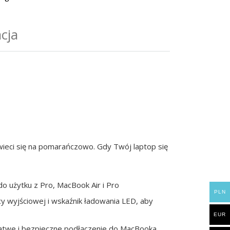
cja
ieci się na pomarańczowo. Gdy Twój laptop się
do użytku z Pro, MacBook Air i Pro
PLN
cy wyjściowej i wskaźnik ładowania LED, aby
EUR
 łatwe i bezpieczne podłączenie do MacBooka,