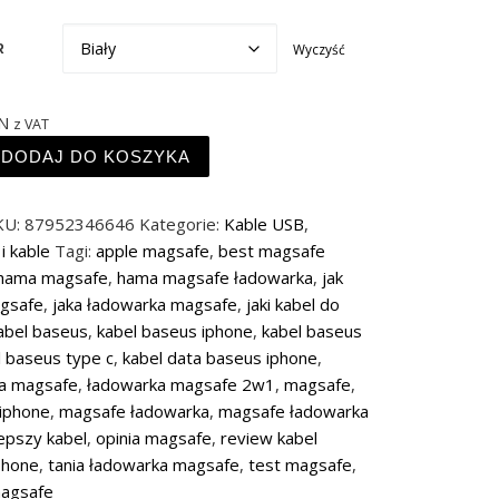
Wyczyść
R
N
z VAT
bel zasilający do Macbooka USB-C MagSafe 3 do 140W
DODAJ DO KOSZYKA
KU:
87952346646
Kategorie:
Kable USB
,
i kable
Tagi:
apple magsafe
,
best magsafe
hama magsafe
,
hama magsafe ładowarka
,
jak
agsafe
,
jaka ładowarka magsafe
,
jaki kabel do
abel baseus
,
kabel baseus iphone
,
kabel baseus
l baseus type c
,
kabel data baseus iphone
,
a magsafe
,
ładowarka magsafe 2w1
,
magsafe
,
iphone
,
magsafe ładowarka
,
magsafe ładowarka
lepszy kabel
,
opinia magsafe
,
review kabel
phone
,
tania ładowarka magsafe
,
test magsafe
,
agsafe