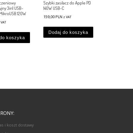
czeniowy
Szybki zasilacz do Apple PD
jny 3in1 USB-
140W USB-C
MikroUSB 120W
159,00
PLN
z VAT
 VAT
Dodaj do koszyka
do koszyka
TRONY:
as i koszt dostawy