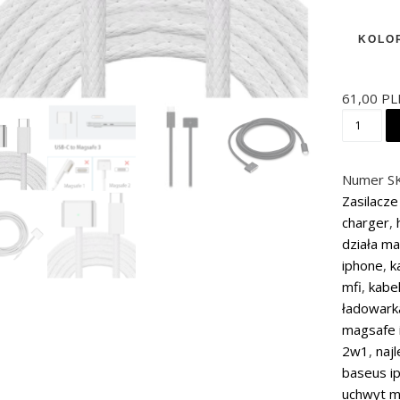
KOLO
61,00
PL
ilość Ka
Numer S
Zasilacze 
charger
,
działa m
iphone
,
k
mfi
,
kabe
ładowark
magsafe 
2w1
,
naj
baseus i
uchwyt m